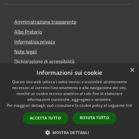
Amministrazione trasparente
Albo Pretorio
Informativa privacy
Note legali
Dichiarazione di accessibilità
×
Informazioni sui cookie
Questo sito web utilizza cookie tecnici e assimilati strettamente
necessari al corretto funzionamento e alla navigazione del sito,
RSS
Comune convenzionato
nonché un cookie tecnico analitico al solo fine di elaborare
Accessibilità
Astigov
informazioni statistiche, aggregate e anonime.
Per maggiori dettagli, può consultare la cookie policy al seguente
link
Privacy
Progetto
|
Convenzione
|
Cookie
Adesioni
RIFIUTA TUTTO
ACCETTA TUTTO
Mappa del sito
•
Accesso redazione
MOSTRA DETTAGLI