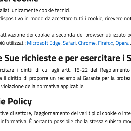
allati unicamente cookie tecnici.
 dispositivo in modo da accettare tutti i cookie, ricevere 
attivazione dei cookie a seconda del browser utilizzato pe
ù utilizzati:
Microsoft Edge
,
Safari
,
Chrome
,
Firefox
,
Opera
.
 Sue richieste e per esercitare i S
ercitare i diritti di cui agli artt. 15-22 del Regolame
 il diritto di proporre un reclamo al Garante per la protez
 violazione della normativa applicabile.
e Policy
ive di settore, l'aggiornamento dei vari tipi di cookie o i
 informativa. È pertanto possibile che la stessa subisca mod