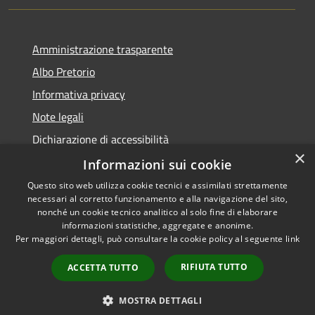
Amministrazione trasparente
Albo Pretorio
Informativa privacy
Note legali
Dichiarazione di accessibilità
×
Informazioni sui cookie
Questo sito web utilizza cookie tecnici e assimilati strettamente
necessari al corretto funzionamento e alla navigazione del sito,
RSS
Comune convenzionato
nonché un cookie tecnico analitico al solo fine di elaborare
Accessibilità
Astigov
informazioni statistiche, aggregate e anonime.
Per maggiori dettagli, può consultare la cookie policy al seguente
link
Privacy
Progetto
|
Convenzione
|
Cookie
Adesioni
RIFIUTA TUTTO
ACCETTA TUTTO
Mappa del sito
•
Accesso redazione
MOSTRA DETTAGLI