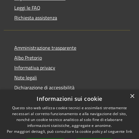
Leggi le FAQ
Richiesta assistenza
Amministrazione trasparente
Albo Pretorio
Informativa privacy
Note legali
Dichiarazione di accessibilità
×
Informazioni sui cookie
Questo sito web utilizza cookie tecnici e assimilati strettamente
necessari al corretto funzionamento e alla navigazione del sito,
RSS
Comune convenzionato
nonché un cookie tecnico analitico al solo fine di elaborare
Accessibilità
Astigov
informazioni statistiche, aggregate e anonime.
Per maggiori dettagli, può consultare la cookie policy al seguente
link
Privacy
Progetto
|
Convenzione
|