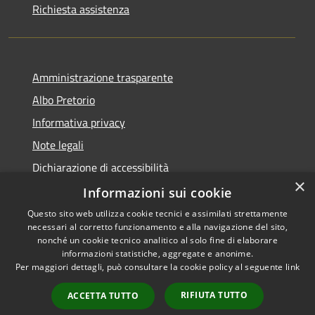
Richiesta assistenza
Amministrazione trasparente
Albo Pretorio
Informativa privacy
Note legali
Dichiarazione di accessibilità
×
Informazioni sui cookie
Questo sito web utilizza cookie tecnici e assimilati strettamente
necessari al corretto funzionamento e alla navigazione del sito,
RSS
Comune convenzionato
nonché un cookie tecnico analitico al solo fine di elaborare
Accessibilità
Astigov
informazioni statistiche, aggregate e anonime.
Per maggiori dettagli, può consultare la cookie policy al seguente
link
Privacy
Progetto
|
Convenzione
|
Cookie
Adesioni
RIFIUTA TUTTO
ACCETTA TUTTO
Mappa del sito