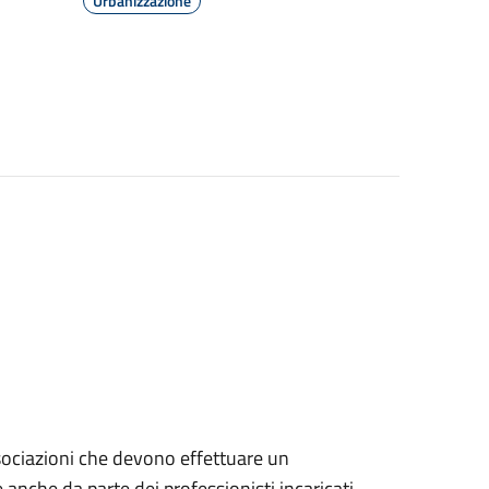
Urbanizzazione
 associazioni che devono effettuare un
e anche da parte dei professionisti incaricati.