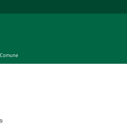
il Comune
19