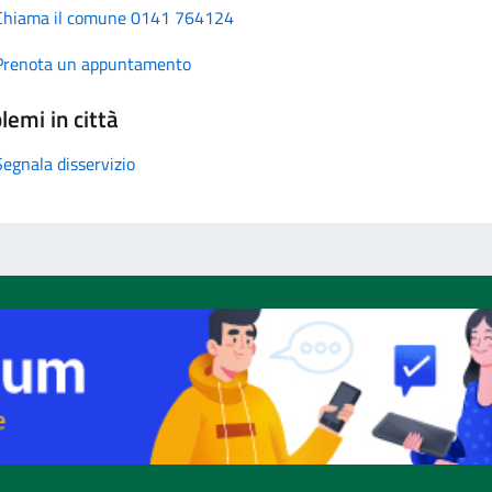
Chiama il comune 0141 764124
Prenota un appuntamento
lemi in città
Segnala disservizio