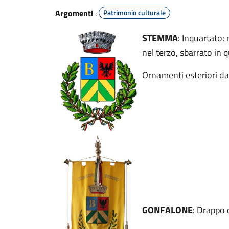
Argomenti
:
Patrimonio culturale
STEMMA
: Inquartato: 
nel terzo, sbarrato in 
Ornamenti esteriori d
GONFALONE
: Drappo d