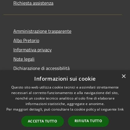
Richiesta assistenza
Amministrazione trasparente
Albo Pretorio
Informativa privacy
Note legali
Dichiarazione di accessibilità
×
Informazioni sui cookie
Questo sito web utilizza cookie tecnici e assimilati strettamente
necessari al corretto funzionamento e alla navigazione del sito,
RSS
Comune convenzionato
nonché un cookie tecnico analitico al solo fine di elaborare
Accessibilità
Astigov
informazioni statistiche, aggregate e anonime.
Per maggiori dettagli, può consultare la cookie policy al seguente
link
Privacy
Progetto
|
Convenzione
|
Cookie
Adesioni
RIFIUTA TUTTO
ACCETTA TUTTO
Mappa del sito