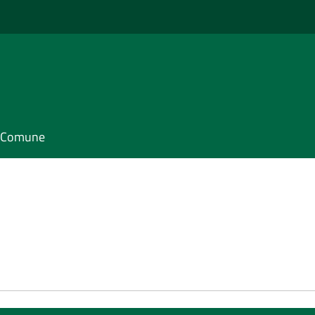
il Comune
e