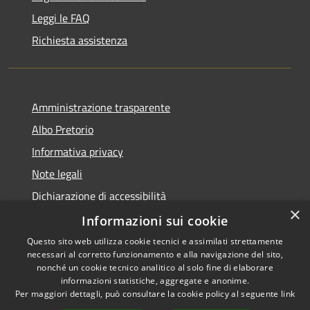
Leggi le FAQ
Richiesta assistenza
Amministrazione trasparente
Albo Pretorio
Informativa privacy
Note legali
Dichiarazione di accessibilità
×
Informazioni sui cookie
Questo sito web utilizza cookie tecnici e assimilati strettamente
necessari al corretto funzionamento e alla navigazione del sito,
RSS
Comune convenzionato
nonché un cookie tecnico analitico al solo fine di elaborare
Accessibilità
Astigov
informazioni statistiche, aggregate e anonime.
Per maggiori dettagli, può consultare la cookie policy al seguente
link
Privacy
Progetto
|
Convenzione
|