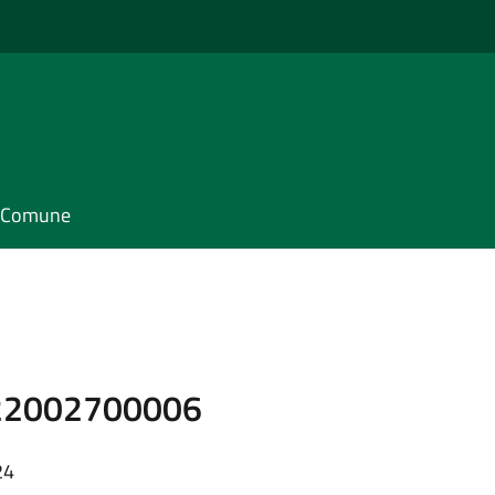
il Comune
F22002700006
24