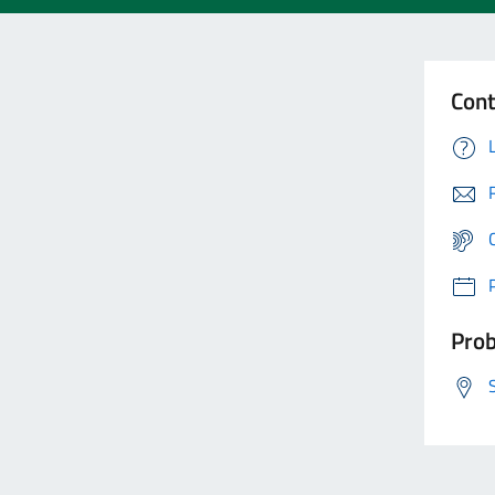
Cont
Prob