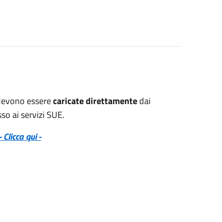
e devono essere
caricate direttamente
dai
sso ai servizi SUE.
- Clicca qui -