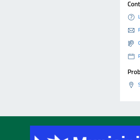
Cont
Prob