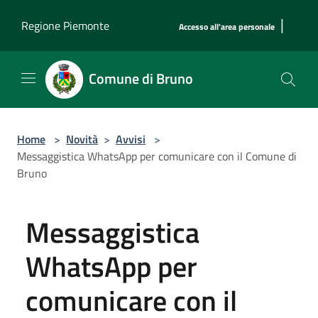
Salta al contenuto principale
|
Regione Piemonte
Accesso all'area personale
Comune di Bruno
Home
>
Novità
>
Avvisi
>
Messaggistica WhatsApp per comunicare con il Comune di
Bruno
Messaggistica
WhatsApp per
comunicare con il