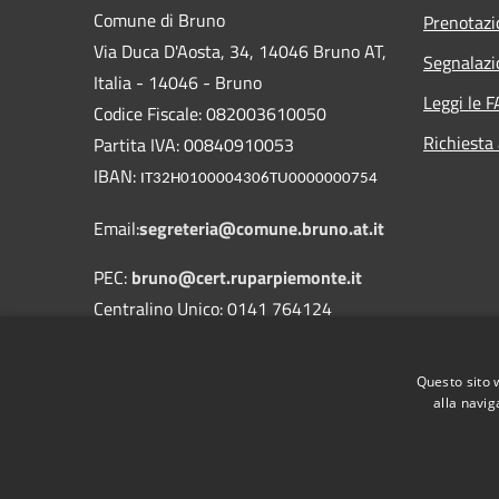
Comune di Bruno
Prenotaz
Via Duca D'Aosta, 34, 14046 Bruno AT,
Segnalazi
Italia - 14046 - Bruno
Leggi le 
Codice Fiscale: 082003610050
Richiesta
Partita IVA: 00840910053
IBAN:
IT32H0100004306TU0000000754
Email:
segreteria@comune.bruno.at.it
PEC:
bruno@cert.ruparpiemonte.it
Centralino Unico: 0141 764124
Questo sito 
alla navig
RSS
Accessibilità
Privacy
Cookie
Mappa de