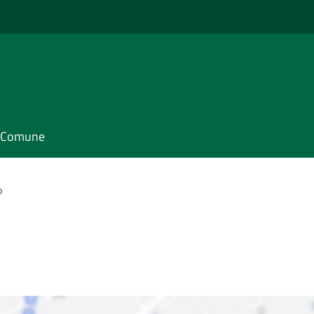
il Comune
o