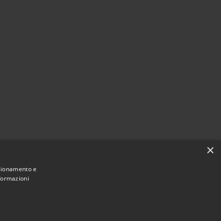
×
nzionamento e
nformazioni
Comune convenzionato
Astigov
|
|
Progetto
Convenzione
Adesioni