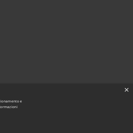
×
nzionamento e
nformazioni
Comune convenzionato
Astigov
|
|
Progetto
Convenzione
Adesioni