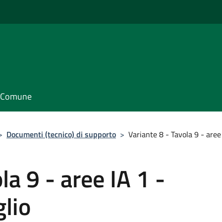
il Comune
>
Documenti (tecnico) di supporto
>
Variante 8 - Tavola 9 - aree
la 9 - aree IA 1 -
glio