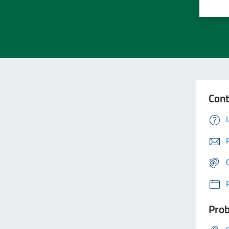
Cont
Prob