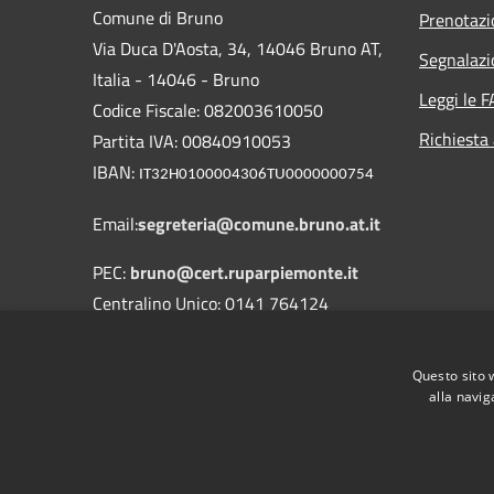
Comune di Bruno
Prenotaz
Via Duca D'Aosta, 34, 14046 Bruno AT,
Segnalazi
Italia - 14046 - Bruno
Leggi le 
Codice Fiscale: 082003610050
Richiesta
Partita IVA: 00840910053
IBAN:
IT32H0100004306TU0000000754
Email:
segreteria@comune.bruno.at.it
PEC:
bruno@cert.ruparpiemonte.it
Centralino Unico: 0141 764124
Questo sito 
alla navig
RSS
Accessibilità
Privacy
Cookie
Mappa de