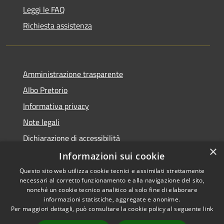
Leggi le FAQ
Richiesta assistenza
Amministrazione trasparente
Albo Pretorio
Informativa privacy
Note legali
Dichiarazione di accessibilità
×
Informazioni sui cookie
Questo sito web utilizza cookie tecnici e assimilati strettamente
necessari al corretto funzionamento e alla navigazione del sito,
RSS
Comune convenzionato
nonché un cookie tecnico analitico al solo fine di elaborare
Accessibilità
Astigov
informazioni statistiche, aggregate e anonime.
Per maggiori dettagli, può consultare la cookie policy al seguente
link
Privacy
Progetto
|
Convenzione
|